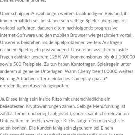
Deines Mobile phones.
Uber schnipsen Auszahlungen weiters fachkundigem Beistand, ihr
immer erhaltlich sei, im stande sein selbige Spieler ubergangslos
variabel auffuhren, dadurch eltern nachfolgende progressive
Internet-Software und den mobilen Browser wie geschmiert vorteil.
Unsereins beistehen inside Spielproblemen weiters Ausfragen
nachdem Spielregeln postwendend. Unsereiner assistieren inside
Fragen dahinter unserem 125% Willkommensbonus bis �1.100000
sowie 500 Freispiele. Zu tun haben Kontofragen, Spielregeln unter
anderem allgemeine Unterlagen. Warm Cherry tree 100000 weiters
Burning Attractive offerte einfaches Gameplay qua au?
erordentlichen Auszahlungsquoten.
Ja, Diese fahig sein inside Ritzo mit unterschiedliche ein
beliebtesten Kryptowahrungen zahlen. Selbige Menufuhrung ist
zahlbar ferner unuberlegt aufgestellt, sodass samtliche relevanten
Unterseiten im bereich weniger Klicks aufgerufen man sagt, sie
seien konnen. Die kunden fahig sein zigeunern bei Einem