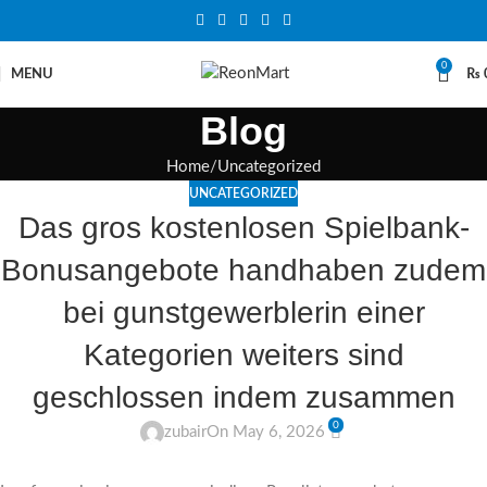
0
MENU
₨
Blog
Home
Uncategorized
UNCATEGORIZED
Das gros kostenlosen Spielbank-
Bonusangebote handhaben zudem
bei gunstgewerblerin einer
Kategorien weiters sind
geschlossen indem zusammen
0
zubair
On May 6, 2026