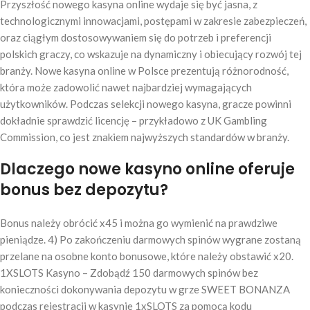
Przyszłość nowego kasyna online wydaje się być jasna, z
technologicznymi innowacjami, postępami w zakresie zabezpieczeń,
oraz ciągłym dostosowywaniem się do potrzeb i preferencji
polskich graczy, co wskazuje na dynamiczny i obiecujący rozwój tej
branży. Nowe kasyna online w Polsce prezentują różnorodność,
która może zadowolić nawet najbardziej wymagających
użytkowników. Podczas selekcji nowego kasyna, gracze powinni
dokładnie sprawdzić licencję – przykładowo z UK Gambling
Commission, co jest znakiem najwyższych standardów w branży.
Dlaczego nowe kasyno online oferuje
bonus bez depozytu?
Bonus należy obrócić x45 i można go wymienić na prawdziwe
pieniądze. 4) Po zakończeniu darmowych spinów wygrane zostaną
przelane na osobne konto bonusowe, które należy obstawić x20.
1XSLOTS Kasyno – Zdobądź 150 darmowych spinów bez
konieczności dokonywania depozytu w grze SWEET BONANZA
podczas rejestracji w kasynie 1xSLOTS za pomocą kodu