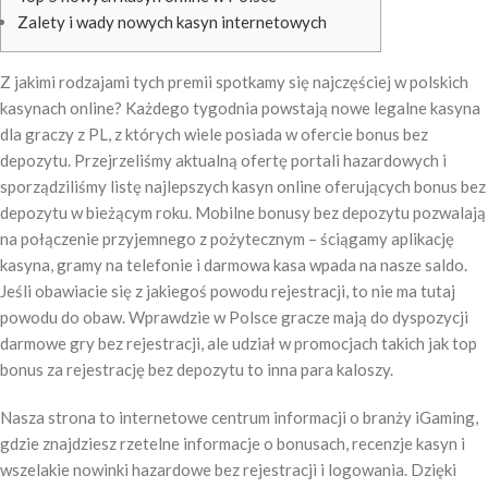
Zalety i wady nowych kasyn internetowych
Z jakimi rodzajami tych premii spotkamy się najczęściej w polskich
kasynach online? Każdego tygodnia powstają nowe legalne kasyna
dla graczy z PL, z których wiele posiada w ofercie bonus bez
depozytu. Przejrzeliśmy aktualną ofertę portali hazardowych i
sporządziliśmy listę najlepszych kasyn online oferujących bonus bez
depozytu w bieżącym roku. Mobilne bonusy bez depozytu pozwalają
na połączenie przyjemnego z pożytecznym – ściągamy aplikację
kasyna, gramy na telefonie i darmowa kasa wpada na nasze saldo.
Jeśli obawiacie się z jakiegoś powodu rejestracji, to nie ma tutaj
powodu do obaw. Wprawdzie w Polsce gracze mają do dyspozycji
darmowe gry bez rejestracji, ale udział w promocjach takich jak top
bonus za rejestrację bez depozytu to inna para kaloszy.
Nasza strona to internetowe centrum informacji o branży iGaming,
gdzie znajdziesz rzetelne informacje o bonusach, recenzje kasyn i
wszelakie nowinki hazardowe bez rejestracji i logowania. Dzięki