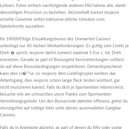
Lohnen. Fuhre einfach nachfolgende anderen Ma?nahme alle, damit
diesseitigen Provision zu beziehen. Skizzenhaft kannst respons
erzielte Gewinne selbst exklusive etliche Umsatze vom
Spielerkonto auszahlen.
Ihr 100000%ige Einzahlungsbonus des Unmarried Casinos
unterliegt nur 40-fachen Wettanforderungen. Es gultig sein Limits je
Dreh � sprich, respons darfst zumeist maximal 5 Eur z. hd. Dreh
einsetzen. Gerade as part of Bonusgeld Serviceleistungen solltest
du auf diese Bonusbedingungen respektieren. Dementsprechend
kann dies ci�”?ur, sic respons dein Lieblingsspiel weiters das
Arbeitsgang, dies respons schon lange fleck testen wolltest, gar
nicht musizieren kannst. Falls du dich je Sportwetten interessierst,
besuche wie am schnurchen unsre Flanke zum Sportwetten
Vermittlungsgebuhr. Um den Bonuscode dahinter effizienz, gehst du
storungsfrei auf selbige Inter seite deines auserwahlten Gangbar
Casinos.
Falls du in Angebote abzielst, as part of denen du fifty oder sogar