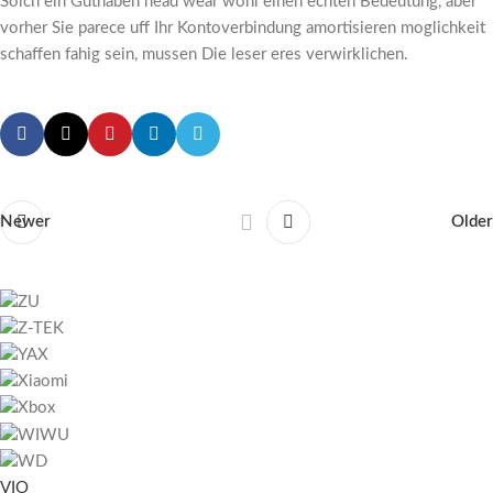
Solch ein Guthaben head wear wohl einen echten Bedeutung, aber
vorher Sie parece uff Ihr Kontoverbindung amortisieren moglichkeit
schaffen fahig sein, mussen Die leser eres verwirklichen.
Newer
Older
VIO