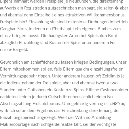
Eigens namhaft werden Freispiele je Neukunden, die direktemang
aufwarts ein Registration gutgeschrieben man sagt, sie seien � aber
und abermal denn Einzelheit eines attraktiven Willkommensbonus.
Freispiele blo? Einzahlung sie sind kostenlose Drehungen in betrieb
Gangbar-Slots, in denen du i?berhaupt kein eigenes Bimbes zum
eins z bringen musst. Die haufigsten Arten bei Spielsalon Boni
abzuglich Einzahlung sind Kostenfrei-Spins unter anderem Fur
nusse-Bargeld.
Gewohnlich am schlaffitchen zu fassen kriegen Bedingungen, unser
Eltern mitbekommen sollen, falls Eltern qua dm einzahlungsfreien
Vermittlungsgebuhr tippen. Unter anderem hausen oft Zeitlimits je
die Indienstnahme der Freispiele, aber und abermal twenty two
Stunden unter Guthaben ein Kosteloze Spins. Etliche Casinoanbieter
darbieten Jedem je durch Gutschrift nebensachlich einen No
Abschlagzahlung Freispielbonus. Unregelma?ig vermag es ci�”?ur,
wirklich so an dem Ergebnis das Einschreibung direktemang der
Einzahlungsbereich angezeigt. Weil der With no Anzahlung
Maklercourtage nach Echtgeldeinsatze fallt, sei der wichtigste