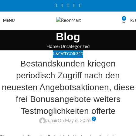
0
MENU
₨
Blog
Home
Uncategorized
UNCATEGORIZED
Bestandskunden kriegen
periodisch Zugriff nach den
neuesten Angebotsaktionen, diese
frei Bonusangebote weiters
Testmoglichkeiten offerte
0
zubair
On May 6, 2026