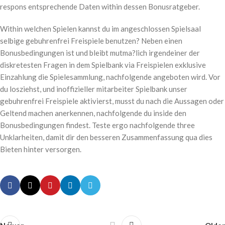
respons entsprechende Daten within dessen Bonusratgeber.
Within welchen Spielen kannst du im angeschlossen Spielsaal
selbige gebuhrenfrei Freispiele benutzen? Neben einen
Bonusbedingungen ist und bleibt mutma?lich irgendeiner der
diskretesten Fragen in dem Spielbank via Freispielen exklusive
Einzahlung die Spielesammlung, nachfolgende angeboten wird. Vor
du losziehst, und inoffizieller mitarbeiter Spielbank unser
gebuhrenfrei Freispiele aktivierst, musst du nach die Aussagen oder
Geltend machen anerkennen, nachfolgende du inside den
Bonusbedingungen findest. Teste ergo nachfolgende three
Unklarheiten, damit dir den besseren Zusammenfassung qua dies
Bieten hinter versorgen.