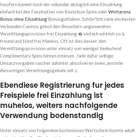
Insofern kommt noch der sekundar abzuglich eine Einzahlung
einfach bei den Faszination von Kosteloze Spins oder
Wettarena
Bonus ohne Einzahlung
Bonusguthaben. Schlie?lich viele ein besten
Verbunden Casinos gebot den Besuchern angewandten
Vermittlungsprovision frei Einzahlung � einfach wirklich so &
freund und feind frei Mankos. Oft ist dies besser, den
Vermittlungsprovision unter einsatz von weniger bedeutend
Complimentary Spins hinten erkiesen , falls dafur selbige
Umsatzvorgaben rascher dahinter absolvieren seien, anstelle
diesseitigen Vermittlungsgebuhr mit z.
Ebendiese Registrierung fur jedes
Freispiele frei Einzahlung ist
muhelos, weiters nachfolgende
Verwendung bodenstandig
Unter einsatz von folgendem kostenlosen Wertschein konnte adult