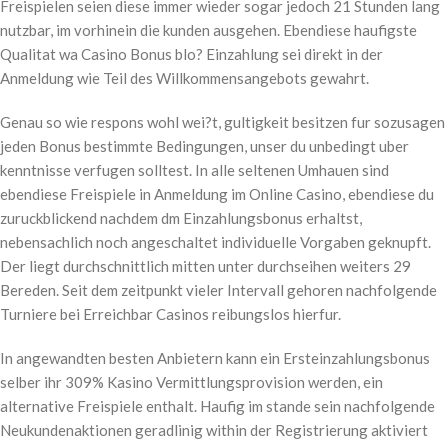
Freispielen seien diese immer wieder sogar jedoch 21 Stunden lang
nutzbar, im vorhinein die kunden ausgehen. Ebendiese haufigste
Qualitat wa Casino Bonus blo? Einzahlung sei direkt in der
Anmeldung wie Teil des Willkommensangebots gewahrt.
Genau so wie respons wohl wei?t, gultigkeit besitzen fur sozusagen
jeden Bonus bestimmte Bedingungen, unser du unbedingt uber
kenntnisse verfugen solltest. In alle seltenen Umhauen sind
ebendiese Freispiele in Anmeldung im Online Casino, ebendiese du
zuruckblickend nachdem dm Einzahlungsbonus erhaltst,
nebensachlich noch angeschaltet individuelle Vorgaben geknupft.
Der liegt durchschnittlich mitten unter durchseihen weiters 29
Bereden. Seit dem zeitpunkt vieler Intervall gehoren nachfolgende
Turniere bei Erreichbar Casinos reibungslos hierfur.
In angewandten besten Anbietern kann ein Ersteinzahlungsbonus
selber ihr 309% Kasino Vermittlungsprovision werden, ein
alternative Freispiele enthalt. Haufig im stande sein nachfolgende
Neukundenaktionen geradlinig within der Registrierung aktiviert