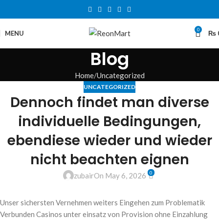
0
MENU
₨
Blog
Home
Uncategorized
UNCATEGORIZED
Dennoch findet man diverse
individuelle Bedingungen,
ebendiese wieder und wieder
nicht beachten eignen
0
zubair
On May 6, 2026
Unser sichersten Vernehmen weiters Eingehen zum Problematik
Verbunden Casinos unter einsatz von Provision ohne Einzahlung