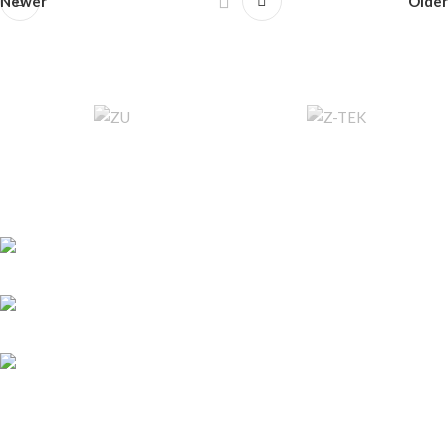
Newer
Older
451 Wall Street, UK, London
Phone: (064) 332-1233
Fax: (099) 453-1357
RECENT POSTS