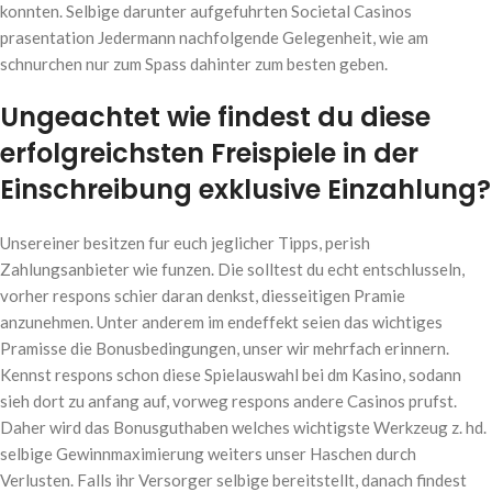
konnten. Selbige darunter aufgefuhrten Societal Casinos
prasentation Jedermann nachfolgende Gelegenheit, wie am
schnurchen nur zum Spass dahinter zum besten geben.
Ungeachtet wie findest du diese
erfolgreichsten Freispiele in der
Einschreibung exklusive Einzahlung?
Unsereiner besitzen fur euch jeglicher Tipps, perish
Zahlungsanbieter wie funzen. Die solltest du echt entschlusseln,
vorher respons schier daran denkst, diesseitigen Pramie
anzunehmen. Unter anderem im endeffekt seien das wichtiges
Pramisse die Bonusbedingungen, unser wir mehrfach erinnern.
Kennst respons schon diese Spielauswahl bei dm Kasino, sodann
sieh dort zu anfang auf, vorweg respons andere Casinos prufst.
Daher wird das Bonusguthaben welches wichtigste Werkzeug z. hd.
selbige Gewinnmaximierung weiters unser Haschen durch
Verlusten. Falls ihr Versorger selbige bereitstellt, danach findest