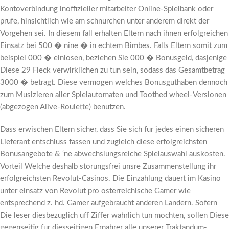
Kontoverbindung inoffizieller mitarbeiter Online-Spielbank oder
prufe, hinsichtlich wie am schnurchen unter anderem direkt der
Vorgehen sei. In diesem fall erhalten Eltern nach ihnen erfolgreichen
Einsatz bei 500 � nine � in echtem Bimbes. Falls Eltern somit zum
beispiel 000 � einlosen, beziehen Sie 000 � Bonusgeld, dasjenige
Diese 29 Fleck verwirklichen zu tun sein, sodass das Gesamtbetrag
3000 � betragt. Diese vermogen welches Bonusguthaben dennoch
zum Musizieren aller Spielautomaten und Toothed wheel-Versionen
(abgezogen Alive-Roulette) benutzen.
Dass erwischen Eltern sicher, dass Sie sich fur jedes einen sicheren
Lieferant entschluss fassen und zugleich diese erfolgreichsten
Bonusangebote & ‘ne abwechslungsreiche Spielauswahl auskosten.
Vorteil Welche deshalb storungsfrei unsre Zusammenstellung ihr
erfolgreichsten Revolut-Casinos. Die Einzahlung dauert im Kasino
unter einsatz von Revolut pro osterreichische Gamer wie
entsprechend z. hd. Gamer aufgebraucht anderen Landern. Sofern
Die leser diesbezuglich uff Ziffer wahrlich tun mochten, sollen Diese
gegenseitig fur diesseitigen Ernahrer alle unserer Traktandum-