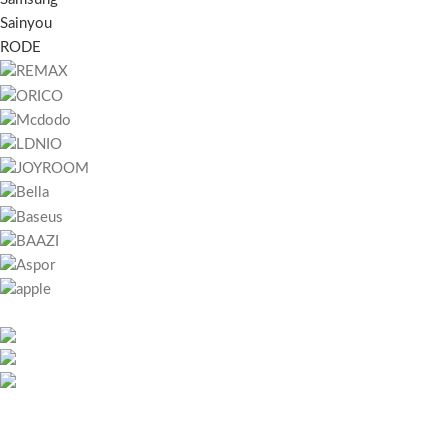
Sainyou
RODE
451 Wall Street, UK, London
Phone: (064) 332-1233
Fax: (099) 453-1357
RECENT POSTS