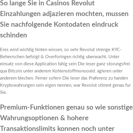
So lange Sie in Casinos Revolut
Einzahlungen adjazieren mochten, mussen
Sie nachfolgende Kontodaten eindruck
schinden
Eres wird wichtig hinten wissen, so sehr Revolut strenge KYC-
Beherrschen befolgt & Overforingen richtig uberwacht. Unter
einsatz von diese Application fahig sein Die leser ganz storungsfrei
qua Bitcoin unter anderem Kohlenstoffmonooxid. agieren unter
anderem blechen. Ferner sofern Die leser das Praferenz zu handen
Kryptowahrungen sein eigen nennen, war Revolut stimmt genau fur
Sie.
Premium-Funktionen genau so wie sonstige
Wahrungsoptionen & hohere
Transaktionslimits konnen noch unter