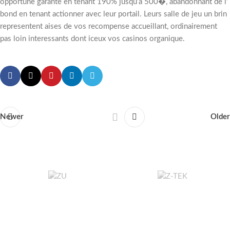
opportune garante en tenant 190% jusqu’a 500�, abandonnant de l’
bond en tenant actionner avec leur portail. Leurs salle de jeu un brin
representent aises de vos recompense accueillant, ordinairement
pas loin interessants dont iceux vos casinos organique.
Newer
Older