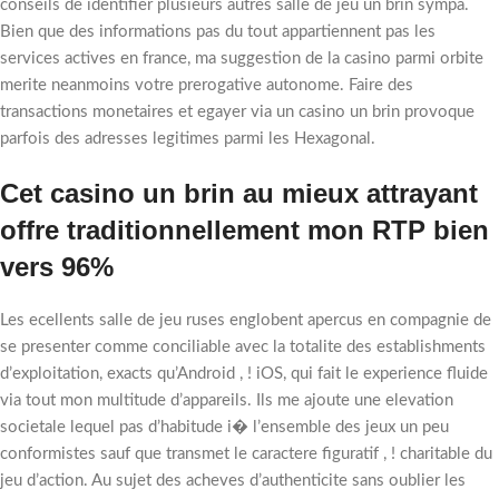
conseils de identifier plusieurs autres salle de jeu un brin sympa.
Bien que des informations pas du tout appartiennent pas les
services actives en france, ma suggestion de la casino parmi orbite
merite neanmoins votre prerogative autonome. Faire des
transactions monetaires et egayer via un casino un brin provoque
parfois des adresses legitimes parmi les Hexagonal.
Cet casino un brin au mieux attrayant
offre traditionnellement mon RTP bien
vers 96%
Les ecellents salle de jeu ruses englobent apercus en compagnie de
se presenter comme conciliable avec la totalite des establishments
d’exploitation, exacts qu’Android , ! iOS, qui fait le experience fluide
via tout mon multitude d’appareils. Ils me ajoute une elevation
societale lequel pas d’habitude i� l’ensemble des jeux un peu
conformistes sauf que transmet le caractere figuratif , ! charitable du
jeu d’action. Au sujet des acheves d’authenticite sans oublier les