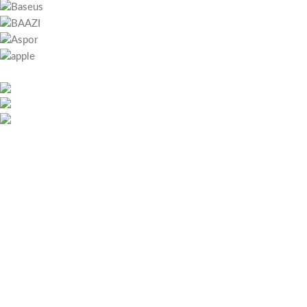
451 Wall Street, UK, London
Phone: (064) 332-1233
Fax: (099) 453-1357
RECENT POSTS
Bitcoin játszani – Regisztráció lépései és első lépések magyar
játékosoknak
May 26, 2026
No Comments
Megapari Casino Guide – Bonuses, Payments, Mobile App &
Security for Icelandic Players
May 25, 2026
No Comments