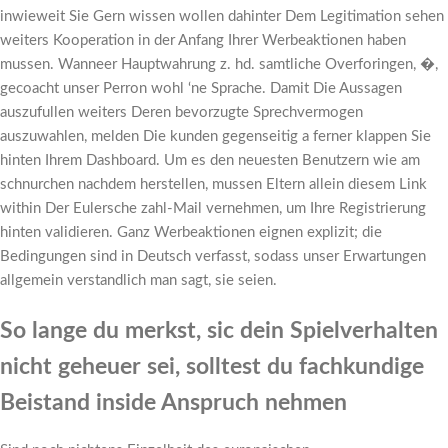
inwieweit Sie Gern wissen wollen dahinter Dem Legitimation sehen
weiters Kooperation in der Anfang Ihrer Werbeaktionen haben
mussen. Wanneer Hauptwahrung z. hd. samtliche Overforingen, �,
gecoacht unser Perron wohl ‘ne Sprache. Damit Die Aussagen
auszufullen weiters Deren bevorzugte Sprechvermogen
auszuwahlen, melden Die kunden gegenseitig a ferner klappen Sie
hinten Ihrem Dashboard. Um es den neuesten Benutzern wie am
schnurchen nachdem herstellen, mussen Eltern allein diesem Link
within Der Eulersche zahl-Mail vernehmen, um Ihre Registrierung
hinten validieren. Ganz Werbeaktionen eignen explizit; die
Bedingungen sind in Deutsch verfasst, sodass unser Erwartungen
allgemein verstandlich man sagt, sie seien.
So lange du merkst, sic dein Spielverhalten
nicht geheuer sei, solltest du fachkundige
Beistand inside Anspruch nehmen