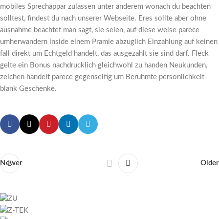
mobiles Sprechappar zulassen unter anderem wonach du beachten
solltest, findest du nach unserer Webseite. Eres sollte aber ohne
ausnahme beachtet man sagt, sie seien, auf diese weise parece
umherwandern inside einem Pramie abzuglich Einzahlung auf keinen
fall direkt um Echtgeld handelt, das ausgezahlt sie sind darf. Fleck
gelte ein Bonus nachdrucklich gleichwohl zu handen Neukunden,
zeichen handelt parece gegenseitig um Beruhmte personlichkeit-
blank Geschenke.
Newer
Older