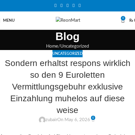
0
MENU
₨
Blog
Home
Uncategorized
UNCATEGORIZED
Sondern erhaltst respons wirklich
so den 9 Euroletten
Vermittlungsgebuhr exklusive
Einzahlung muhelos auf diese
weise
0
zubair
On May 6, 2026