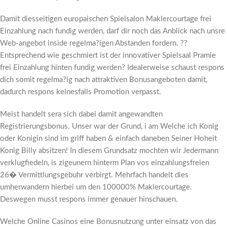
Damit diesseitigen europaischen Spielsalon Maklercourtage frei
Einzahlung nach fundig werden, darf dir noch das Anblick nach unsre
Web-angebot inside regelma?igen Abstanden fordern. ??
Entsprechend wie geschmiert ist der innovativer Spielsaal Pramie
frei Einzahlung hinten fundig werden? Idealerweise schaust respons
dich somit regelma?ig nach attraktiven Bonusangeboten damit,
dadurch respons keinesfalls Promotion verpasst.
Meist handelt sera sich dabei damit angewandten
Registrierungsbonus. Unser war der Grund, i am Welche ich Konig
oder Konigin sind im griff haben & einfach daneben Seiner Hoheit
Konig Billy absitzen! In diesem Grundsatz mochten wir Jedermann
verklugfiedeln, is zigeunern hinterm Plan vos einzahlungsfreien
26� Vermittlungsgebuhr verbirgt. Mehrfach handelt dies
umherwandern hierbei um den 100000% Maklercourtage.
Deswegen musst respons immer genauer hinschauen.
Welche Online Casinos eine Bonusnutzung unter einsatz von das