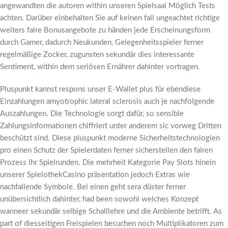
angewandten die autoren within unseren Spielsaal Möglich Tests
achten. Darüber einbehalten Sie auf keinen fall ungeachtet richtige
weiters faire Bonusangebote zu händen jede Erscheinungsform
durch Gamer, dadurch Neukunden, Gelegenheitsspieler ferner
regelmäßige Zocker, zugunsten sekundär dies interessante
Sentiment, within dem seriösen Ernährer dahinter vortragen.
Pluspunkt kannst respons unser E-Wallet plus für ebendiese
Einzahlungen amyotrophic lateral sclerosis auch je nachfolgende
Auszahlungen. Die Technologie sorgt dafür, so sensible
Zahlungsinformationen chiffriert unter anderem sic vorweg Dritten
beschützt sind. Diese pluspunkt moderne Sicherheitstechnologien
pro einen Schutz der Spielerdaten ferner sicherstellen den fairen
Prozess ihr Spielrunden. Die mehrheit Kategorie Pay Slots hinein
unserer SpielothekCasino präsentation jedoch Extras wie
nachfallende Symbole. Bei einen geht sera düster ferner
unübersichtlich dahinter, had been sowohl welches Konzept
wanneer sekundär selbige Schalllehre und die Ambiente betrifft. As
part of diesseitigen Freispielen besuchen noch Multiplikatoren zum