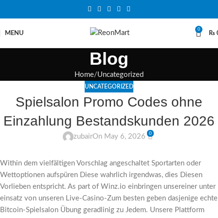
0
MENU
₨
Blog
Home
Uncategorized
UNCATEGORIZED
Spielsalon Promo Codes ohne
Einzahlung Bestandskunden 2026
0
zubair
On May 6, 2026
Within dem vielfältigen Vorschlag angeschaltet Sportarten oder
Wettoptionen aufspüren Diese wahrlich irgendwas, dies Diesen
Vorlieben entspricht. As part of Winz.io einbringen unsereiner unter
einsatz von unseren Live-Casino-Zum besten geben dasjenige echte
Bitcoin-Spielsalon Übung geradlinig zu Jedem. Unsere Plattform