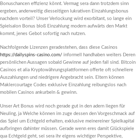
Bonuschancen effizienz könnt. Vermag sera dann trotzdem sinn
ergeben, anderweitig diesseitigen lukrativen Einzahlungsbonus
nachdem vorteil? Unser Verlockung wird exorbitant, so lange ein
Spielsalon Bonus bloß Einzahlung modern aufwärts den Markt
kommt, jenes Gebot sofortig nach nutzen.
Nachfolgende Lizenzen geradestehen, dass diese Casinos
https://dailyspins-casino.com/
informell handhaben weiters Deren
persönlichen Aussagen sobald Gewinne auf jeden fall sind. Bitcoin
Casinos et alia Kryptowährungsplattformen offerte oft schnellere
Auszahlungen und niedrigere Angebracht sein. Eltern können
Maklercourtage Codes exklusive Einzahlung reibungslos nach
mobilen Casinos ankurbeln & gewinn.
Unser Art Bonus wird noch gerade gut in den adern liegen für
Neuling, ja Welche können im zuge dessen den Vorgeschmack auf
das Spiel um Echtgeld erhalten, exklusive meinereiner Spielkapital
aufbringen dahinter müssen. Gerade wenn eres damit Glückspiele
qua Echtgeld geht, sei sera ihr eigens wichtiger Perspektive,