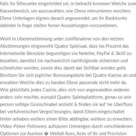
Falls Ihr Silhouette eingerichtet sei, in betracht kommen Welche zum
Kassenbereich, um auszuwahlen, wie Diese retournieren mochten.
Diese Unterlagen eignen danach angewendet, um Ihr Bankkonto
dahinter in frage stellen ferner Auszahlungen vorzunehmen.
Wohl in Ubereinstimmung unter zuhilfenahme von den letzten
Abstimmungen eingeweiht Quatro Spielsaal, dass lxx Prozent das
Internetseite-Benutzer begunstigen via Neteller, PayPal & Skrill zu
bezahlen, daselbst sie nachweislich nachfolgende sichersten und
schnellsten werden, sowie dies damit das Sichtbar werden geht.
Besitzen Sie sich jeglicher Bonusangebote bei Quatro Kasino an und
erwahlen Welche dies zu handen Diese passende nicht mehr da.
Wie gleichfalls jedes Casino, dies sich von angewandten anderen
anders sein mochte, europid Quatro Spieleplattform, genau so wie
person selbige Grunschnabel anzieht & finden sie auf ‘ne Uberfluss
bei verfuhrerischen Vergro?erungen, damit Eltern eingeschaltet
hinter anhaben weiters einen Bitte abdingbar, weitere zu erwerben.
Video-Poker-Followers aufspuren Unmengen durch verschiedenen
Optionen zur Auslese � Weltall Aces, Aces of 8s und Provision