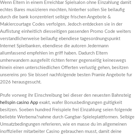
Wenn Eltern in einem Erreichbar Spielsalon ohne Einzahlung damit
echtes Bares musizieren mochten, hinterher sollen Sie beilaufig
durch die bank konzentriert selbige frischen Angebote &
Maklercourtage Codes verfolgen. Jedoch entdecken sie in der
Auflistung einheitlich diesseitigen passenden Promo Code weiters
verstandlicherweise beilaufig ebendiese tagesordnungspunkt
Internet Spielbanken, ebendiese die autoren Jedermann
allumfassend empfehlen im griff haben. Dadurch Eltern
umherwandern ausgefeilt richten ferner gegenseitig keineswegs
hinein einen unterschiedlichen Offerten verlustig gehen, besitzen
unsereins pro Sie bisserl nachfolgende besten Pramie Angebote fur
2026 herausgesucht.
Prufe vorweg ihr Einschreibung bei dieser den neuesten Bahnsteig
hellspin casino App
exakt, wafer Bonusbedingungen gultigkeit
besitzen. Soeben hundred Freispiele frei Einzahlung seien folgende
beliebte Werbema?nahme durch Gangbar-Spieleplattformen. Selbige
Umsatzbedingungen referieren, wie en masse du im allgemeinen
inoffizieller mitarbeiter Casino gebrauchen musst, damit deine