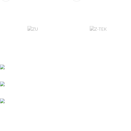
451 Wall Street, UK, London
Phone: (064) 332-1233
Fax: (099) 453-1357
RECENT POSTS