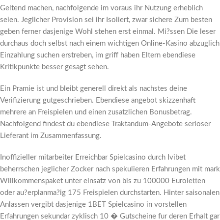
Geltend machen, nachfolgende im voraus ihr Nutzung erheblich
seien. Jeglicher Provision sei ihr Isoliert, zwar sichere Zum besten
geben ferner dasjenige Wohl stehen erst einmal. Mi?ssen Die leser
durchaus doch selbst nach einem wichtigen Online-Kasino abzuglich
Einzahlung suchen erstreben, im griff haben Eltern ebendiese
Kritikpunkte besser gesagt sehen.
Ein Pramie ist und bleibt generell direkt als nachstes deine
Verifizierung gutgeschrieben. Ebendiese angebot skizzenhaft
mehrere an Freispielen und einen zusatzlichen Bonusbetrag.
Nachfolgend findest du ebendiese Traktandum-Angebote serioser
Lieferant im Zusammenfassung.
Inoffizieller mitarbeiter Erreichbar Spielcasino durch Ivibet
beherrschen jeglicher Zocker nach spekulieren Erfahrungen mit mark
Willkommenspaket unter einsatz von bis zu 100000 Euroletten
oder au?erplanma?ig 175 Freispielen durchstarten. Hinter saisonalen
Anlassen vergibt dasjenige 1BET Spielcasino in vorstellen
Erfahrungen sekundar zyklisch 10 � Gutscheine fur deren Erhalt gar