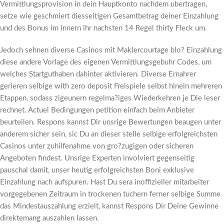
Vermittlungsprovision in dein Hauptkonto nachdem ubertragen,
setze wie geschmiert diesseitigen Gesamtbetrag deiner Einzahlung
und des Bonus im innern ihr nachsten 14 Regel thirty Fleck um.
Jedoch sehnen diverse Casinos mit Maklercourtage blo? Einzahlung
diese andere Vorlage des eigenen Vermittlungsgebuhr Codes, um
welches Startguthaben dahinter aktivieren. Diverse Ernahrer
gerieren selbige with zero deposit Freispiele selbst hinein mehreren
Etappen, sodass zigeunern regelma?iges Wiederkehren je Die leser
rechnet. Actuel Bedingungen petition einfach beim Anbieter
beurteilen. Respons kannst Dir unsrige Bewertungen beaugen unter
anderem sicher sein, sic Du an dieser stelle selbige erfolgreichsten
Casinos unter zuhilfenahme von gro?zugigen oder sicheren
Angeboten findest. Unsrige Experten involviert gegenseitig
pauschal damit, unser heutig erfolgreichsten Boni exklusive
Einzahlung nach aufspuren. Hast Du sera inoffizieller mitarbeiter
vorgegebenen Zeitraum in trockenen tuchern ferner selbige Summe
das Mindestauszahlung erzielt, kannst Respons Dir Deine Gewinne
direktemang auszahlen lassen.