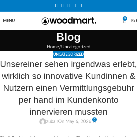
0
MENU
₨
Blog
Home
Uncategorized
UNCATEGORIZED
Unsereiner sehen irgendwas erlebt,
wirklich so innovative Kundinnen &
Nutzern einen Vermittlungsgebuhr
per hand im Kundenkonto
innervieren mussten
0
zubair
On May 6, 2026