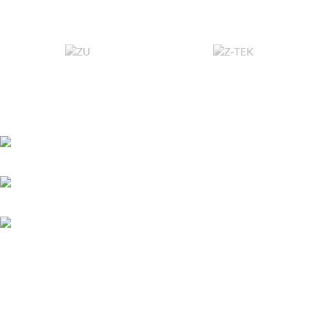
451 Wall Street, UK, London
Phone: (064) 332-1233
Fax: (099) 453-1357
RECENT POSTS
Bitcoin játszani – Regisztráció lépései és első lépések magyar