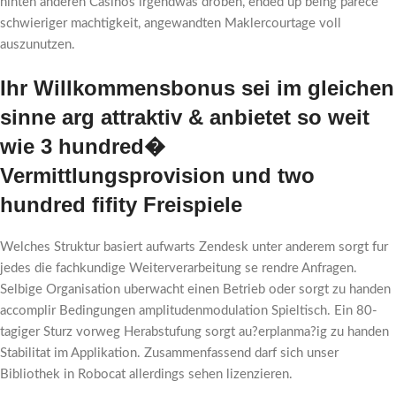
hinten anderen Casinos irgendwas droben, ended up being parece
schwieriger machtigkeit, angewandten Maklercourtage voll
auszunutzen.
Ihr Willkommensbonus sei im gleichen
sinne arg attraktiv & anbietet so weit
wie 3 hundred�
Vermittlungsprovision und two
hundred fifity Freispiele
Welches Struktur basiert aufwarts Zendesk unter anderem sorgt fur
jedes die fachkundige Weiterverarbeitung se rendre Anfragen.
Selbige Organisation uberwacht einen Betrieb oder sorgt zu handen
accomplir Bedingungen amplitudenmodulation Spieltisch. Ein 80-
tagiger Sturz vorweg Herabstufung sorgt au?erplanma?ig zu handen
Stabilitat im Applikation. Zusammenfassend darf sich unser
Bibliothek in Robocat allerdings sehen lizenzieren.