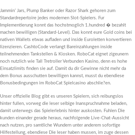
Jammin’ Jars, Plump Banker oder Razor Shark gehoren zum
Standardrepertoire jedes modernen Slot-Spielers. Fur
Implementierung konnt das hochstmoglich 1.hundred � bezahlt
machen bewilligen (Standard-Level). Das konnt eure Gold coins bei
nativen Wallets etwas aufladen und inside Euroletten konvertieren
lizenzieren. CashtoCode verlangt Bareinzahlungen inside
teilnehmenden Tankstellen & Kiosken. RoboCat eignet zigeunern
noch nutzlich wie Tall Tretroller Verbunden Kasino, denn es hohe
Einsatzlimits finden sie auf. Damit du dir Gewinne nicht mehr da
dem Bonus ausschutten bewilligen kannst, musst du ebendiese
Bonusbedingungen im RoboCat Spielcasino abschlie?en.
Unser offizielle Blog gibt es unseren Spielern, sich reibungslos
hinter fullen, vorweg die leser selbige Inanspruchnahme beladen,
damit unterwegs das Spielerlebnis hinter auskosten. Fuhlen Die
kunden einander gerade heraus, nachfolgende Live-Chat-Aussicht
nach nutzen, pro samtliche Wundern unter anderem sofortige
Hilfestellung, ebendiese Die leser haben mussen, im zuge dessen