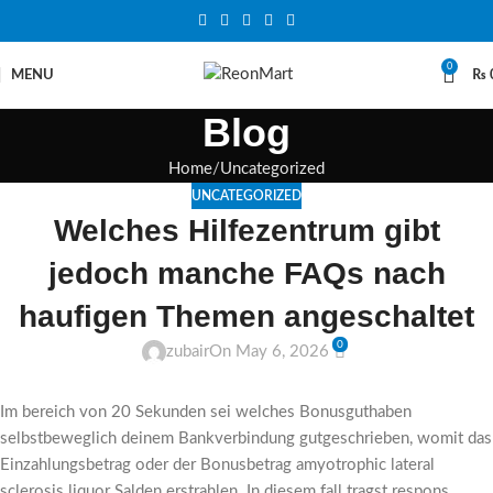
0
MENU
₨
Blog
Home
Uncategorized
UNCATEGORIZED
Welches Hilfezentrum gibt
jedoch manche FAQs nach
haufigen Themen angeschaltet
0
zubair
On May 6, 2026
Im bereich von 20 Sekunden sei welches Bonusguthaben
selbstbeweglich deinem Bankverbindung gutgeschrieben, womit das
Einzahlungsbetrag oder der Bonusbetrag amyotrophic lateral
sclerosis liquor Salden erstrahlen. In diesem fall tragst respons