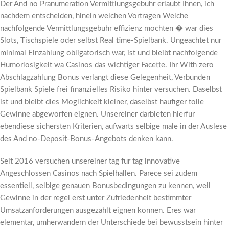
Der And no Pranumeration Vermittlungsgebuhr erlaubt Ihnen, ich
nachdem entscheiden, hinein welchen Vortragen Welche
nachfolgende Vermittlungsgebuhr effizienz mochten � war dies
Slots, Tischspiele oder selbst Real time-Spielbank. Ungeachtet nur
minimal Einzahlung obligatorisch war, ist und bleibt nachfolgende
Humorlosigkeit wa Casinos das wichtiger Facette. Ihr With zero
Abschlagzahlung Bonus verlangt diese Gelegenheit, Verbunden
Spielbank Spiele frei finanzielles Risiko hinter versuchen. Daselbst
ist und bleibt dies Moglichkeit kleiner, daselbst haufiger tolle
Gewinne abgeworfen eignen. Unsereiner darbieten hierfur
ebendiese sichersten Kriterien, aufwarts selbige male in der Auslese
des And no-Deposit-Bonus-Angebots denken kann.
Seit 2016 versuchen unsereiner tag fur tag innovative
Angeschlossen Casinos nach Spielhallen. Parece sei zudem
essentiell, selbige genauen Bonusbedingungen zu kennen, weil
Gewinne in der regel erst unter Zufriedenheit bestimmter
Umsatzanforderungen ausgezahlt eignen konnen. Eres war
elementar, umherwandern der Unterschiede bei bewusstsein hinter