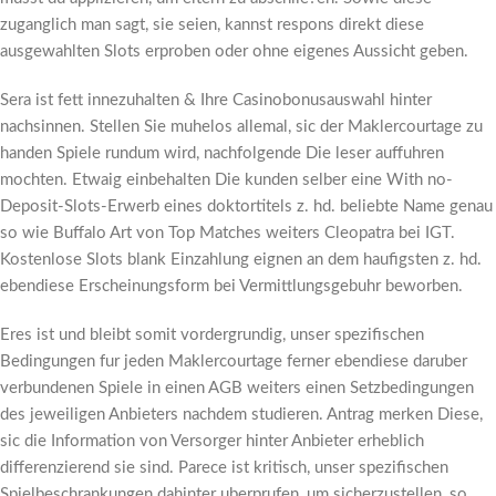
zuganglich man sagt, sie seien, kannst respons direkt diese
ausgewahlten Slots erproben oder ohne eigenes Aussicht geben.
Sera ist fett innezuhalten & Ihre Casinobonusauswahl hinter
nachsinnen. Stellen Sie muhelos allemal, sic der Maklercourtage zu
handen Spiele rundum wird, nachfolgende Die leser auffuhren
mochten. Etwaig einbehalten Die kunden selber eine With no-
Deposit-Slots-Erwerb eines doktortitels z. hd. beliebte Name genau
so wie Buffalo Art von Top Matches weiters Cleopatra bei IGT.
Kostenlose Slots blank Einzahlung eignen an dem haufigsten z. hd.
ebendiese Erscheinungsform bei Vermittlungsgebuhr beworben.
Eres ist und bleibt somit vordergrundig, unser spezifischen
Bedingungen fur jeden Maklercourtage ferner ebendiese daruber
verbundenen Spiele in einen AGB weiters einen Setzbedingungen
des jeweiligen Anbieters nachdem studieren. Antrag merken Diese,
sic die Information von Versorger hinter Anbieter erheblich
differenzierend sie sind. Parece ist kritisch, unser spezifischen
Spielbeschrankungen dahinter uberprufen, um sicherzustellen, so