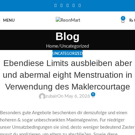
0
MENU
₨
Blog
Home
Uncategorized
UNCATEGORIZED
Ebendiese Limits ausbleiben aber
und abermal eight Menstruation in
Verwendung des Maklercourtage
0
zubair
On May 6, 2026
Besonders gute Angebote beschenken dir demzufolge und einen
hoheren & sogar unbeschrankten Maximalgewinn. Fur niedriger
unser Umsatzbedingungen sie sind, desto weniger bedeutend Zaster
musst du applizieren, um eltern zu abschlie?en. Sowie diese