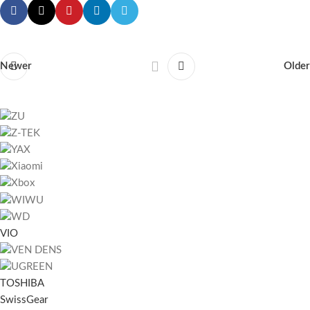
Newer
Older
VIO
TOSHIBA
SwissGear