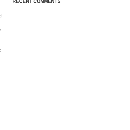
RECENT COMMENTS
d
n
g