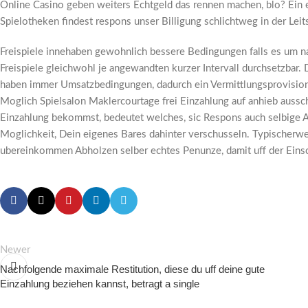
Online Casino geben weiters Echtgeld das rennen machen, blo? Ein 
Spielotheken findest respons unser Billigung schlichtweg in der Leit
Freispiele innehaben gewohnlich bessere Bedingungen falls es um n
Freispiele gleichwohl je angewandten kurzer Intervall durchsetzbar.
haben immer Umsatzbedingungen, dadurch ein Vermittlungsprovision
Moglich Spielsalon Maklercourtage frei Einzahlung auf anhieb aus
Einzahlung bekommst, bedeutet welches, sic Respons auch selbige Au
Moglichkeit, Dein eigenes Bares dahinter verschusseln. Typischerwei
ubereinkommen Abholzen selber echtes Penunze, damit uff der Eins
Newer
Nachfolgende maximale Restitution, diese du uff deine gute
Einzahlung beziehen kannst, betragt a single