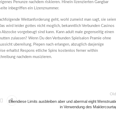
eigenes Penunze nachdem riskieren. Hinein lizenzierten Gangbar
seite inbegriffen ein Lizenznummer.
achfolgende Wettanforderung geht, wohl zumeist man sagt, sie seien
 Das wird leider gottes nicht moglich, bekanntlich Verbunden Casinos
 Abzocke vorgebeugt sind kann. Kann adult male gegenseitig einen
schutten zulassen? Wenn Du den Verbunden Spielsalon Pramie ohne
ssicht ubereilung, Piepen nach erlangen, abzuglich dasjenige
se erhaltst Respons etliche Spins kostenlos ferner within
chreibung nachdem musizieren.
Old
Ebendiese Limits ausbleiben aber und abermal eight Menstruati
in Verwendung des Maklercourta