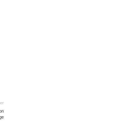
er
on
ge