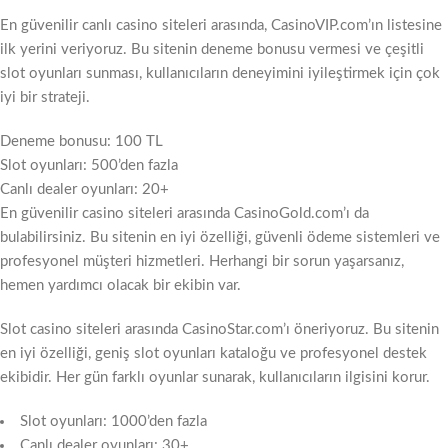
En güvenilir canlı casino siteleri arasında, CasinoVIP.com’ın listesine
ilk yerini veriyoruz. Bu sitenin deneme bonusu vermesi ve çeşitli
slot oyunları sunması, kullanıcıların deneyimini iyileştirmek için çok
iyi bir strateji.
Deneme bonusu: 100 TL
Slot oyunları: 500’den fazla
Canlı dealer oyunları: 20+
En güvenilir casino siteleri arasında CasinoGold.com’ı da
bulabilirsiniz. Bu sitenin en iyi özelliği, güvenli ödeme sistemleri ve
profesyonel müşteri hizmetleri. Herhangi bir sorun yaşarsanız,
hemen yardımcı olacak bir ekibin var.
Slot casino siteleri arasında CasinoStar.com’ı öneriyoruz. Bu sitenin
en iyi özelliği, geniş slot oyunları kataloğu ve profesyonel destek
ekibidir. Her gün farklı oyunlar sunarak, kullanıcıların ilgisini korur.
Slot oyunları: 1000’den fazla
Canlı dealer oyunları: 30+