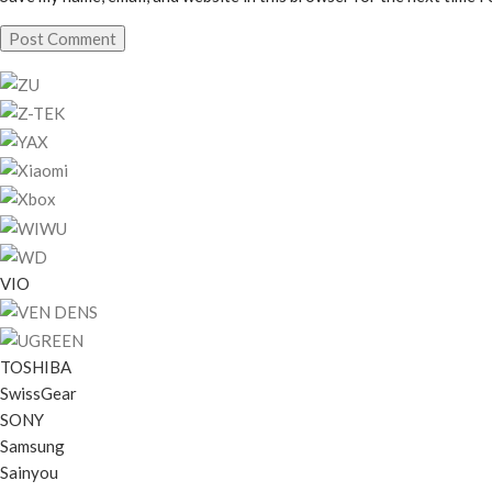
VIO
TOSHIBA
SwissGear
SONY
Samsung
Sainyou