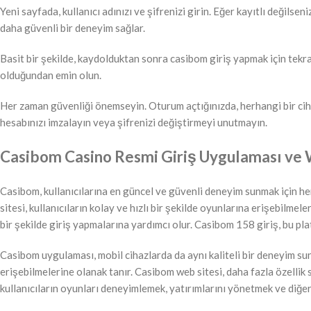
Yeni sayfada, kullanıcı adınızı ve şifrenizi girin. Eğer kayıtlı değilseni
daha güvenli bir deneyim sağlar.
Basit bir şekilde, kaydolduktan sonra casibom giriş yapmak için tekrar
olduğundan emin olun.
Her zaman güvenliği önemseyin. Oturum açtığınızda, herhangi bir ciha
hesabınızı imzalayın veya şifrenizi değiştirmeyi unutmayın.
Casibom Casino Resmi Giriş Uygulaması ve 
Casibom, kullanıcılarına en güncel ve güvenli deneyim sunmak için 
sitesi, kullanıcıların kolay ve hızlı bir şekilde oyunlarına erişebilmele
bir şekilde giriş yapmalarına yardımcı olur. Casibom 158 giriş, bu pla
Casibom uygulaması, mobil cihazlarda da aynı kaliteli bir deneyim su
erişebilmelerine olanak tanır. Casibom web sitesi, daha fazla özellik
kullanıcıların oyunları deneyimlemek, yatırımlarını yönetmek ve diğer k