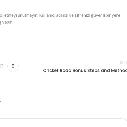
ol etmeyi unutmayın. Kullanıcı adınızı ve şifrenizi güvenli bir yere
ş yapın.
Old
Cricket Road Bonus Steps and Metho
*