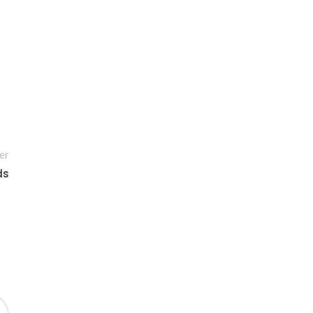
er
ds