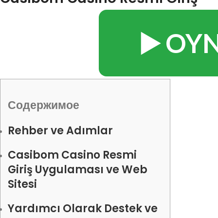
▶️ O
Содержимое
Rehber ve Adımlar
Casibom Casino Resmi
Giriş Uygulaması ve Web
Sitesi
Yardımcı Olarak Destek ve