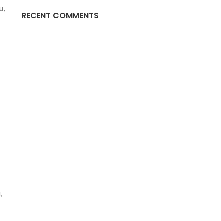
u,
RECENT COMMENTS
,