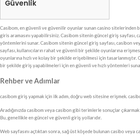
Güvenlik
Casibom, en güvenli ve güvenilir oyunlar sunan casino sitelerinden b
giris aramasını yapabilirsiniz. Casibom sitenin güncel giriş sayfası, c
yöntemlerini sunar. Casibom sitenin güncel giriş sayfası, casibon vey
sayfası, kullanıcıların rahat ve güvenli bir şekilde oyunlarına erişmes
oyunlarına hızlı ve kolay bir şekilde erişebilmesi için tasarlanmıştır.
bir şekilde giriş yapabilmeleri için en güvenli ve hızlı yöntemleri suna
Rehber ve Adımlar
casibom giriş yapmak için ilk adım, doğru web sitesine erişmek. casib
Aradığınızda casibom veya casibon gibi terimlerle sonuçlar çıkarmak iç
Bu, genellikle en güncel ve güvenli giriş yollarıdır.
Web sayfasını açtıktan sonra, sağ üst köşede bulunan casibo veya cas