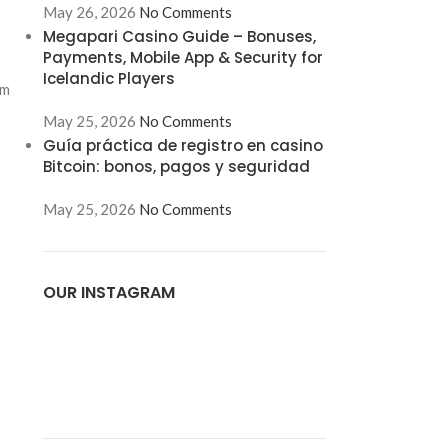
May 26, 2026
No Comments
Megapari Casino Guide – Bonuses,
Payments, Mobile App & Security for
Icelandic Players
om
May 25, 2026
No Comments
Guía práctica de registro en casino
Bitcoin: bonos, pagos y seguridad
May 25, 2026
No Comments
OUR INSTAGRAM