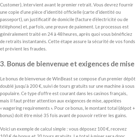
Customer), intervient avant le premier retrait. Vous devrez fournir
une copie d’une pièce d’identité officielle (carte d’identité ou
passeport), un justificatif de domicile (facture d’électricité ou de
téléphone) et, parfois, une preuve de paiement. Le processus est
généralement traité en 24 à 48 heures, après quoi vous bénéficiez
de retraits instantanés. Cette étape assure la sécurité de vos fonds
et prévient les fraudes.
3. Bonus de bienvenue et exigences de mise
Le bonus de bienvenue de WinBeast se compose d’un premier dépôt
doublé jusqu’à 200 €, suivi de tours gratuits sur une machine à sous
populaire. Ce type d’offre est courant dans les casinos français,
mais il faut prêter attention aux exigences de mise, appelées
« wagering requirements ». Pour ce bonus, le montant total (dépot +
bonus) doit être misé 35 fois avant de pouvoir retirer les gains.
Voici un exemple de calcul simple : vous déposez 100 €, recevez
100 € de bonus et 20 tours gratuits. Le total à miser sera donc