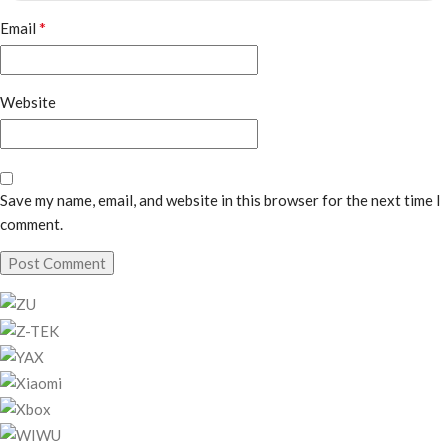
*
Email
Website
Save my name, email, and website in this browser for the next time I
comment.