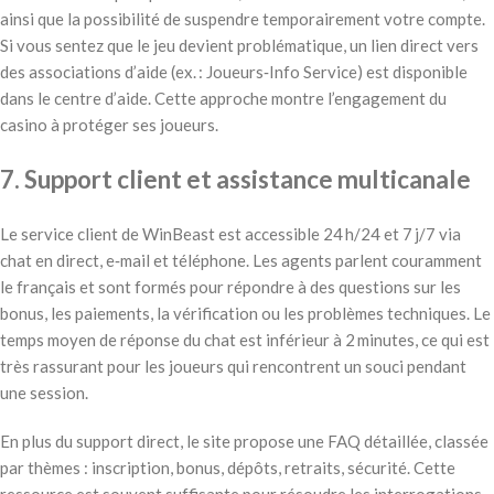
ainsi que la possibilité de suspendre temporairement votre compte.
Si vous sentez que le jeu devient problématique, un lien direct vers
des associations d’aide (ex. : Joueurs‑Info Service) est disponible
dans le centre d’aide. Cette approche montre l’engagement du
casino à protéger ses joueurs.
7. Support client et assistance multicanale
Le service client de WinBeast est accessible 24 h/24 et 7 j/7 via
chat en direct, e‑mail et téléphone. Les agents parlent couramment
le français et sont formés pour répondre à des questions sur les
bonus, les paiements, la vérification ou les problèmes techniques. Le
temps moyen de réponse du chat est inférieur à 2 minutes, ce qui est
très rassurant pour les joueurs qui rencontrent un souci pendant
une session.
En plus du support direct, le site propose une FAQ détaillée, classée
par thèmes : inscription, bonus, dépôts, retraits, sécurité. Cette
ressource est souvent suffisante pour résoudre les interrogations