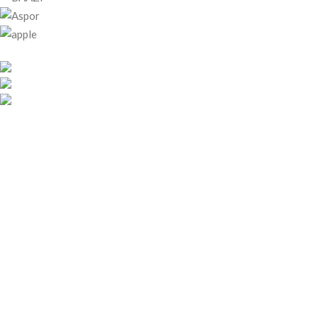
451 Wall Street, UK, London
Phone: (064) 332-1233
Fax: (099) 453-1357
RECENT POSTS
Bitcoin játszani – Regisztráció lépései és első lépések
magyar játékosoknak
May 26, 2026
No Comments
Megapari Casino Guide – Bonuses, Payments, Mobile App
& Security for Icelandic Players
May 25, 2026
No Comments
OUR STORES