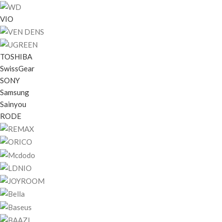
VIO
TOSHIBA
SwissGear
SONY
Samsung
Sainyou
RODE