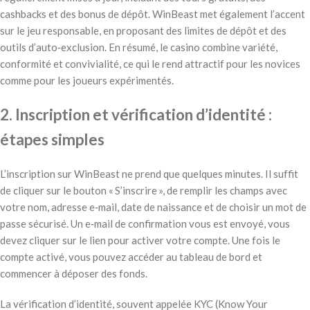
cashbacks et des bonus de dépôt. WinBeast met également l’accent
sur le jeu responsable, en proposant des limites de dépôt et des
outils d’auto‑exclusion. En résumé, le casino combine variété,
conformité et convivialité, ce qui le rend attractif pour les novices
comme pour les joueurs expérimentés.
2. Inscription et vérification d’identité :
étapes simples
L’inscription sur WinBeast ne prend que quelques minutes. Il suffit
de cliquer sur le bouton « S’inscrire », de remplir les champs avec
votre nom, adresse e‑mail, date de naissance et de choisir un mot de
passe sécurisé. Un e‑mail de confirmation vous est envoyé, vous
devez cliquer sur le lien pour activer votre compte. Une fois le
compte activé, vous pouvez accéder au tableau de bord et
commencer à déposer des fonds.
La vérification d’identité, souvent appelée KYC (Know Your