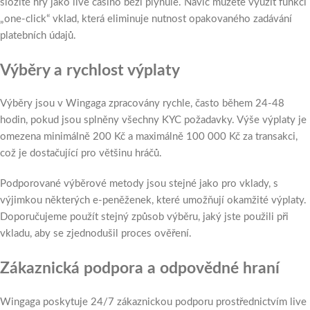
složité hry jako live casino běží plynule. Navíc můžete využít funkci
„one‑click“ vklad, která eliminuje nutnost opakovaného zadávání
platebních údajů.
Výběry a rychlost výplaty
Výběry jsou v Wingaga zpracovány rychle, často během 24‑48
hodin, pokud jsou splněny všechny KYC požadavky. Výše výplaty je
omezena minimálně 200 Kč a maximálně 100 000 Kč za transakci,
což je dostačující pro většinu hráčů.
Podporované výběrové metody jsou stejné jako pro vklady, s
výjimkou některých e‑peněženek, které umožňují okamžité výplaty.
Doporučujeme použít stejný způsob výběru, jaký jste použili při
vkladu, aby se zjednodušil proces ověření.
Zákaznická podpora a odpovědné hraní
Wingaga poskytuje 24/7 zákaznickou podporu prostřednictvím live