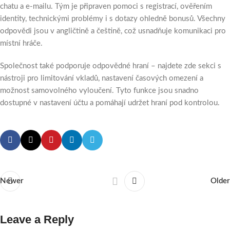
chatu a e‑mailu. Tým je připraven pomoci s registrací, ověřením
identity, technickými problémy i s dotazy ohledně bonusů. Všechny
odpovědi jsou v angličtině a češtině, což usnadňuje komunikaci pro
místní hráče.
Společnost také podporuje odpovědné hraní – najdete zde sekci s
nástroji pro limitování vkladů, nastavení časových omezení a
možnost samovolného vyloučení. Tyto funkce jsou snadno
dostupné v nastavení účtu a pomáhají udržet hraní pod kontrolou.
Newer
Older
Leave a Reply