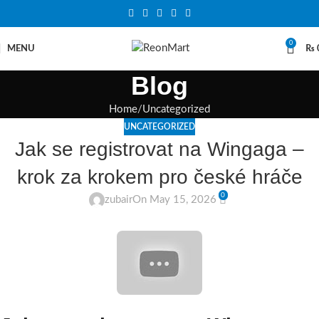
0
MENU
₨
Blog
Home
Uncategorized
UNCATEGORIZED
Jak se registrovat na Wingaga –
krok za krokem pro české hráče
0
zubair
On May 15, 2026